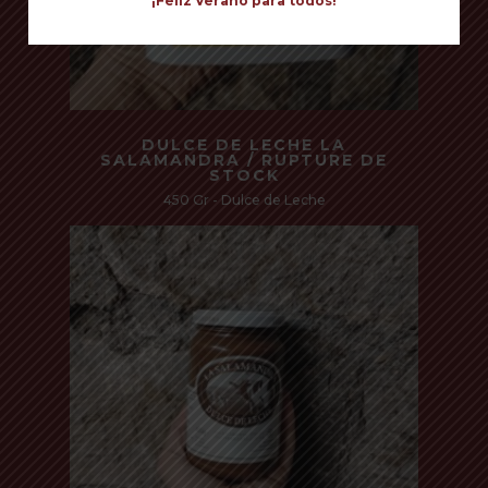
¡Feliz Verano para todos!
Read more
DULCE DE LECHE LA
SALAMANDRA / RUPTURE DE
STOCK
450 Gr - Dulce de Leche