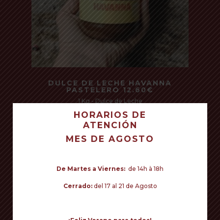
Read more
DULCE DE LECHE HAVANNA
PASTELERO 12.60€
1 Kg - Dulce de Leche
HORARIOS DE
ATENCIÓN
TU CARRITO ESTÁ VACÍO.
MES DE AGOSTO
Volver a la tienda
De Martes a Viernes:
de 14h à 18h
Cerrado:
del 17 al 21 de Agosto