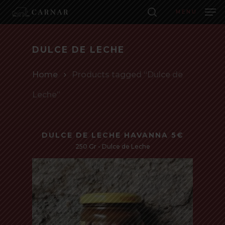
Skip
to
MENU
main
CARRITO
search
CERR
CARRI
Close
content
Menu
DULCE DE LECHE
Home
Products tagged “Dulce de
Leche”
DULCE DE LECHE HAVANNA 5€
250 Gr - Dulce de Leche