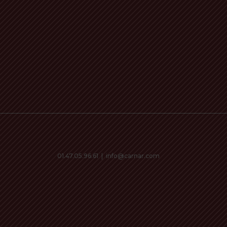
01.47.05.96.61
|
info@carnar.com