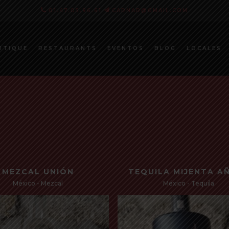
01.47.05.96.61
CARNAR@GMAIL.COM
CARRITO
UTIQUE
RESTAURANTS
EVENTOS
BLOG
LOCALES
MEZCAL UNIÓN
TEQUILA MIJENTA A
México - Mezcal
México - Tequila