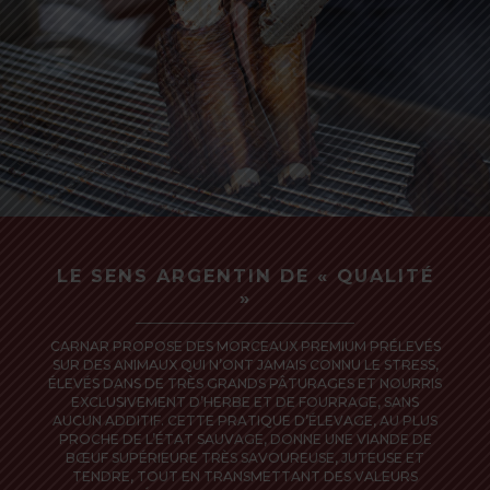
LE SENS ARGENTIN DE « QUALITÉ
»
CARNAR PROPOSE DES MORCEAUX PREMIUM PRÉLEVÉS
SUR DES ANIMAUX QUI N’ONT JAMAIS CONNU LE STRESS,
ÉLEVÉS DANS DE TRÈS GRANDS PÂTURAGES ET NOURRIS
EXCLUSIVEMENT D’HERBE ET DE FOURRAGE, SANS
AUCUN ADDITIF. CETTE PRATIQUE D’ÉLEVAGE, AU PLUS
PROCHE DE L’ÉTAT SAUVAGE, DONNE UNE VIANDE DE
BŒUF SUPÉRIEURE TRÈS SAVOUREUSE, JUTEUSE ET
TENDRE, TOUT EN TRANSMETTANT DES VALEURS