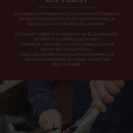
NOS VIANDES
CES VIANDES PROVIENNENT EXCLUSIVEMENT D’ANIMAUX
DE RACES À VIANDE ÉLEVÉS DE FAÇON NATURELLE
DANS LES VASTES PRAIRIES DE LA PAMPA.
CES CONDITIONS D’ÉLEVAGE FONT QU’ELLE PRÉSENTE
DES PARTICULARITÉS GUSTATIVES
(TENDRETÉ , SAVEUR) ET NUTRITIONNELLES (TAUX
RÉDUIT DE CHOLESTÉROL).
VENEZ DÉCOUVRIR POURQUOI NOUS SOMMES LES
MEILLEURS VENDEURS DE VIANDE ARGENTINE
SÉLECTIONNÉE.