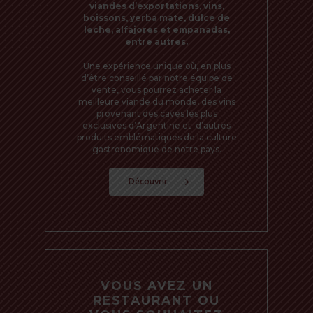
viandes d’exportations, vins,
boissons, yerba mate, dulce de
leche, alfajores et empanadas,
entre autres.
Une expérience unique où, en plus
d’être conseillé par notre équipe de
vente, vous pourrez acheter la
meilleure viande du monde, des vins
provenant des caves les plus
exclusives d’Argentine et d’autres
produits emblématiques de la culture
gastronomique de notre pays.
Découvrir
VOUS AVEZ UN
RESTAURANT
OU