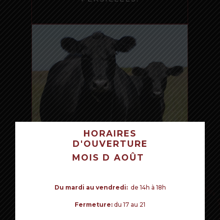
HORAIRES
D'OUVERTURE
VOTRE PANIER EST VIDE POUR LE
LA RACE ABERDEEN
MOIS D AOÛT
MOMENT.
ANGUS, D’ORIGINE
ÉCOSSAISE, CONSIDÉRÉE
COMME L’UNE DES
Commencer mes achats
Du mardi au vendredi:
de 14h à 18h
MEILLEURES RACES
BOVINES AU MONDE
Fermeture:
du 17 au 21
POUR LA PRODUCTION
BOUCHÈRE, S’EST