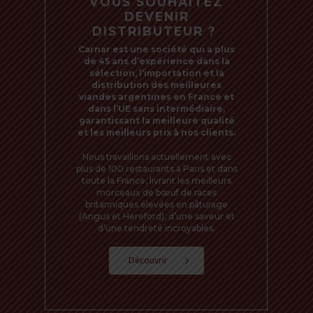
VOUS SOUHAITEZ
DEVENIR
DISTRIBUTEUR ?
Carnar est une société qui a plus
de 45 ans d’expérience dans la
sélection, l’importation et la
distribution des meilleures
viandes argentines en France et
dans l’UE sans intermédiaire,
garantissant la meilleure qualité
et les meilleurs prix à nos clients.
Nous travaillons actuellement avec
plus de 100 restaurants à Paris et dans
toute la France, livrant les meilleurs
morceaux de bœuf de races
britanniques élevées en pâturage
(Angus et Hereford), d’une saveur et
d’une tendreté incroyables.
Découvrir