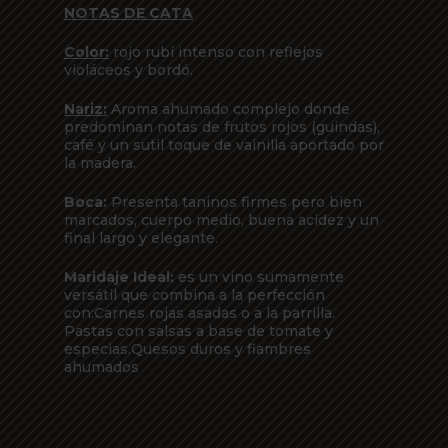
NOTAS DE CATA
Color:
rojo rubí intenso con reflejos
violáceos y bordó.
Nariz:
Aroma ahumado complejo donde
predominan notas de frutos rojos (guindas),
café y un sutil toque de vainilla aportado por
la madera.
Boca:
Presenta taninos firmes pero bien
marcados, cuerpo medio, buena acidez y un
final largo y elegante.
Maridaje Ideal:
es un vino sumamente
versátil que combina a la perfección
con:Carnes rojas asadas o a la parrilla.
Pastas con salsas a base de tomate y
especias.Quesos duros y fiambres
ahumados