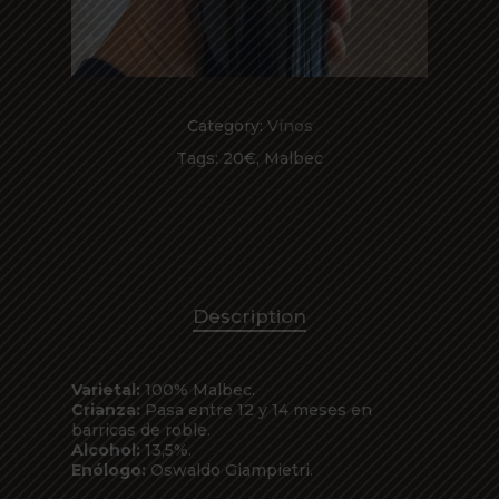
Category:
Vinos
Tags:
20€
,
Malbec
Description
Varietal:
100% Malbec.
Crianza:
Pasa entre 12 y 14 meses en
barricas de roble.
Alcohol:
13,5%.
Enólogo:
Oswaldo Giampietri.