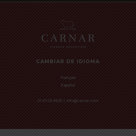
CAMBIAR DE IDIOMA
Français
Español
01.47.05.96.61
|
info@carnar.com
€
0,00
Subtotal: