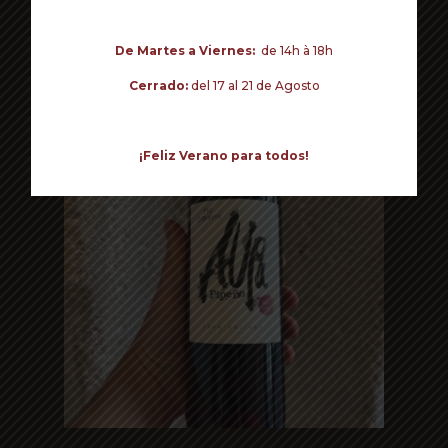
Volver a la tienda
Read more
AUPA PIPEÑO
De Martes a Viernes:
de 14h à 18h
19€ - Carignan - País
Chile
Cerrado:
del 17 al 21 de Agosto
¡Feliz Verano para todos!