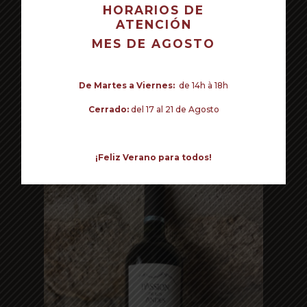
HORARIOS DE
ATENCIÓN
TU CARRITO ESTÁ VACÍO.
MES DE AGOSTO
Volver a la tienda
De Martes a Viernes:
de 14h à 18h
Cerrado:
del 17 al 21 de Agosto
Read more
PASSION DE LAS ANDES PETIT
VERDOT
25€ - Petit Verdot
¡Feliz Verano para todos!
Mendoza, Argentina