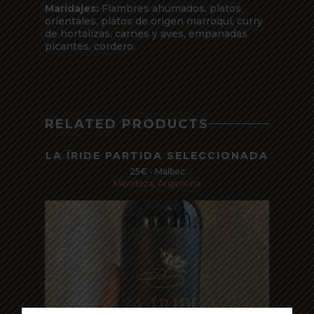
Maridajes:
Fiambres ahumados, platos
orientales, platos de origen marroquí, curry
de hortalizas, carnes y aves, empanadas
picantes, cordero.
RELATED PRODUCTS
LA ÍRIDE PARTIDA SELECCIONADA
25€ - Malbec
Mendoza, Argentina