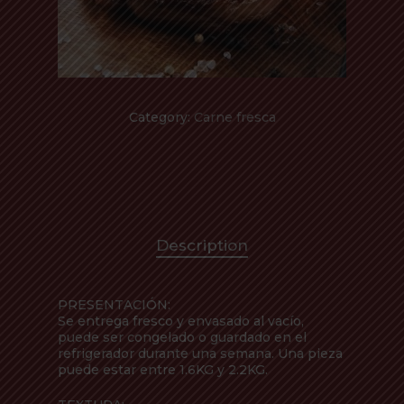
Category:
Carne fresca
Description
PRESENTACIÓN:
Se entrega fresco y envasado al vacío,
puede ser congelado o guardado en el
refrigerador durante una semana. Una pieza
puede estar entre 1.6KG y 2.2KG.