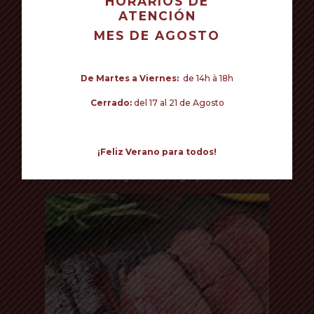
HORARIOS DE
ATENCIÓN
TU CARRITO ESTÁ VACÍO.
MES DE AGOSTO
Volver a la tienda
De Martes a Viernes:
de 14h à 18h
Cerrado:
del 17 al 21 de Agosto
Read more
¡Feliz Verano para todos!
LOMO 55€/KG
Argentina - Uruguay