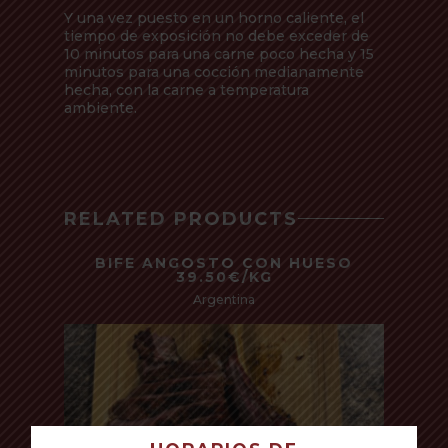
Y una vez puesto en un horno caliente, el
tiempo de exposición no debe exceder de
10 minutos para una carne poco hecha y 15
minutos para una cocción medianamente
hecha, con la carne a temperatura
ambiente.
RELATED PRODUCTS
BIFE ANGOSTO CON HUESO
39.50€/KG
Argentina