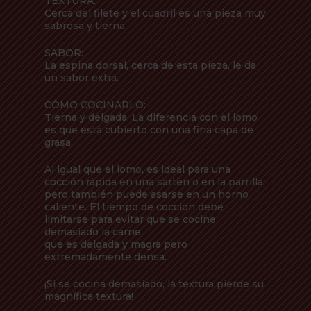
TEXTURA:
Cerca del filete y el cuadril es una pieza muy
sabrosa y tierna.
SABOR:
La espina dorsal, cerca de esta pieza, le da
un sabor extra.
CÓMO COCINARLO:
Tierna y delgada. La diferencia con el lomo
es que está cubierto con una fina capa de
grasa.
Al igual que el lomo, es ideal para una
cocción rápida en una sartén o en la parrilla,
pero también puede asarse en un horno
caliente. El tiempo de cocción debe
limitarse para evitar que se cocine
demasiado la carne,
que es delgada y magra pero
extremadamente densa.
¡Si se cocina demasiado, la textura pierde su
magnífica textura!