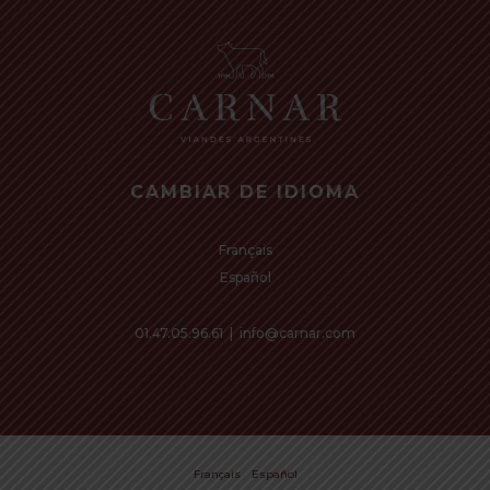
CAMBIAR DE IDIOMA
Français
Español
01.47.05.96.61
|
info@carnar.com
€
0,00
Subtotal:
Français
Español