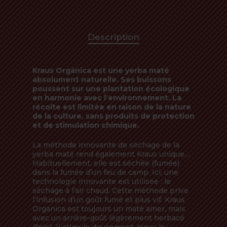
Description
Kraus Orgánica est une yerba maté
absolument naturelle. Ses buissons
poussent sur une plantation écologique
en harmonie avec l’environnement. La
récolte est limitée en raison de la nature
de la culture, sans produits de protection
et de stimulation chimique.
La méthode innovante de séchage de la
yerba maté rend également Kraus unique…
Habituellement, elle est séchée (fumée)
dans la fumée d’un feu de camp. Ici, une
technologie innovante est utilisée : le
séchage à l’air chaud. Cette méthode prive
l’infusion d’un goût fumé et plus vif. Kraus
Organica est toujours un maté amer, mais
avec un arrière-goût légèrement herbacé