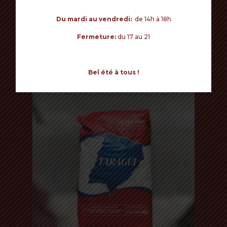
Commencer mes achats
Du mardi au vendredi:
de 14h à 18h
Fermeture:
du 17 au 21
RELATED PRODUCTS
TARAGÜI 8€
Bel été à tous !
500 Gr - Avec Tige