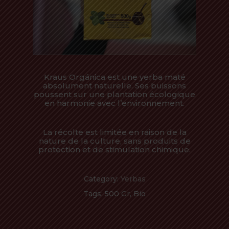
Kraus Orgánica est une yerba maté
absolument naturelle. Ses buissons
poussent sur une plantation écologique
en harmonie avec l’environnement.
La récolte est limitée en raison de la
nature de la culture, sans produits de
protection et de stimulation chimique.
Category:
Yerbas
Tags:
500 Gr
,
Bio