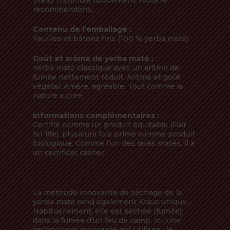
(frais). Il stimule doucement. Nous le
recommandons.
Contenu de l’emballage :
Feuilles et bâtons fins (100 % yerba maté)
Goût et arôme de yerba maté :
Yerba maté classique avec un arôme de
fumée nettement réduit. Arôme et goût
végétal. Amère, agréable. Tout comme la
nature a créé.
Informations complémentaires :
Certifié comme un produit équitable (Fair
for life), plusieurs fois primé comme produit
biologique. Comme l’un des rares matés, il a
un certificat casher.
La méthode innovante de séchage de la
yerba maté rend également Kraus unique…
Habituellement, elle est séchée (fumée)
dans la fumée d’un feu de camp. Ici, une
technologie innovante est utilisée : le