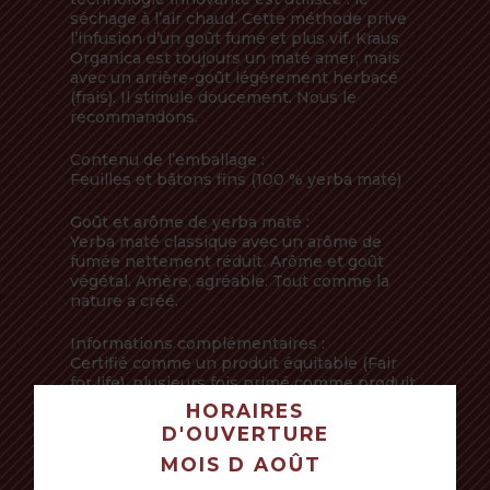
séchage à l’air chaud. Cette méthode prive
l’infusion d’un goût fumé et plus vif. Kraus
Organica est toujours un maté amer, mais
avec un arrière-goût légèrement herbacé
(frais). Il stimule doucement. Nous le
recommandons.
Contenu de l’emballage :
Feuilles et bâtons fins (100 % yerba maté)
Goût et arôme de yerba maté :
Yerba maté classique avec un arôme de
fumée nettement réduit. Arôme et goût
végétal. Amère, agréable. Tout comme la
nature a créé.
Informations complémentaires :
Certifié comme un produit équitable (Fair
for life), plusieurs fois primé comme produit
biologique. Comme l’un des rares matés, il a
HORAIRES
un certificat casher.
D'OUVERTURE
VOTRE PANIER EST VIDE POUR LE
MOIS D AOÛT
MOMENT.