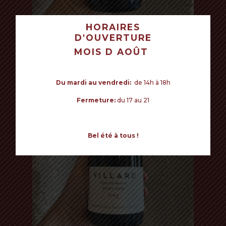
HORAIRES
D'OUVERTURE
VOTRE PANIER EST VIDE POUR LE
MOIS D AOÛT
Read more
MOMENT.
VILLARD EXPRESIÓN RESERVE
24€ - Pinot Noir
Commencer mes achats
Chile
Du mardi au vendredi:
de 14h à 18h
Fermeture:
du 17 au 21
Bel été à tous !