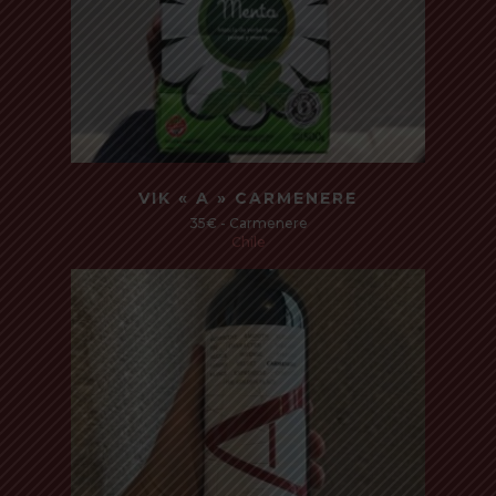
Read more
VIK « A » CARMENERE
35€ - Carmenere
Chile