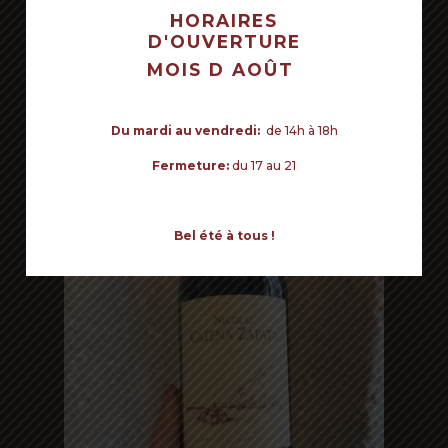
HORAIRES
D'OUVERTURE
VOTRE PANIER EST VIDE POUR LE
MOIS D AOÛT
MOMENT.
Commencer mes achats
Du mardi au vendredi:
de 14h à 18h
Read more
NICOLÁS CATENA ZAPATA
Fermeture:
du 17 au 21
135€ - Blend
Mendoza, Argentine
Bel été à tous !