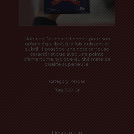
Nobleza Gaucha est connu pour son
arôme équilibré, à la fois puissant et
subtil. Il possède une note terreuse
caractéristique avec une pointe
d’amertume, typique du thé maté de
qualité supérieure.
Category:
Yerbas
Tag:
500 Gr
Description