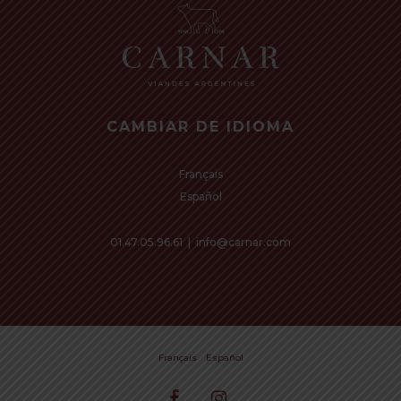
CAMBIAR DE IDIOMA
Français
Español
01.47.05.96.61
|
info@carnar.com
€
0,00
Subtotal:
Français
Español
View cart
Checkout
facebook
instagram