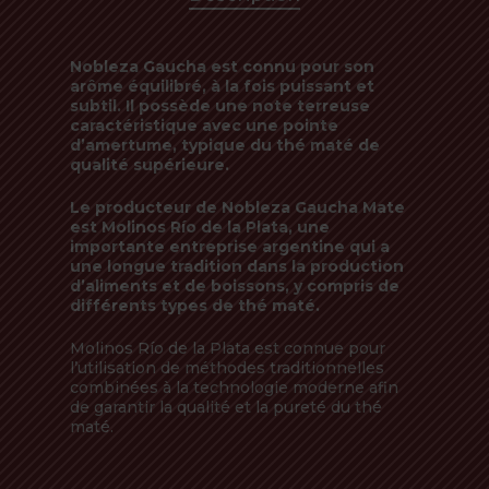
Nobleza Gaucha est connu pour son
arôme équilibré, à la fois puissant et
subtil. Il possède une note terreuse
caractéristique avec une pointe
d’amertume, typique du thé maté de
qualité supérieure.
Le producteur de Nobleza Gaucha Mate
est Molinos Río de la Plata, une
importante entreprise argentine qui a
une longue tradition dans la production
d’aliments et de boissons, y compris de
différents types de thé maté.
Molinos Río de la Plata est connue pour
l’utilisation de méthodes traditionnelles
combinées à la technologie moderne afin
de garantir la qualité et la pureté du thé
maté.