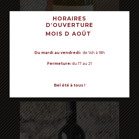
HORAIRES
D'OUVERTURE
VOTRE PANIER EST VIDE POUR LE
MOIS D AOÛT
MOMENT.
Commencer mes achats
Du mardi au vendredi:
de 14h à 18h
Fermeture:
du 17 au 21
Read more
LUIGI BOSCA MALBEC
Bel été à tous !
25€ - Malbec
Mendoza, Argentine