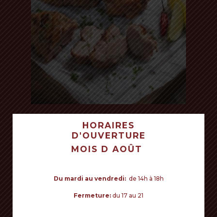
Read more
CHORIZOS ARGENTINS 17€/KG
HORAIRES
Espagne - France / Recette Argentine
D'OUVERTURE
VOTRE PANIER EST VIDE POUR LE
MOIS D AOÛT
MOMENT.
Commencer mes achats
Du mardi au vendredi:
de 14h à 18h
Fermeture:
du 17 au 21