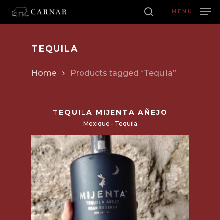
Skip
to
MENU
main
MON PANIER
search
FERME
MON
Close
content
PANIE
Menu
TEQUILA
Home
Products tagged “Tequila”
TEQUILA MIJENTA AÑEJO
Mexique - Tequila