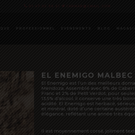
01.47.05.96.61
CARNAR@GMAIL.COM
MON PAN
IQUE
PROFESSIONNEL
EVENEMENTS
BLOG
MAGASI
EL ENEMIGO MALBEC
El Enemigo est l’un des meilleurs doma
Mendoza. Assemblé avec 8% de Caber
Franc et 2% de Petit Verdot, pour seul
13,5% d’alcool, il conserve une très bon
acidité. El Enemigo est herbacé, sérieux,
et minéral, doté d’une certaine austérité
élégance, reflétant une année très équi
Il est moyennement corsé, joliment text