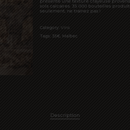
présente une texture crayeuse proven
sols calcaires. 35 000 bouteilles produi
seulement, ne trainez pas !
Category:
Vins
Tags:
35€
,
Malbec
Description