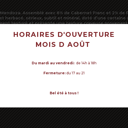
 Mendoza. Assemblé avec 8% de Cabernet Franc et 2% de Pet
t herbacé, sérieux, subtil et minéral, doté d’une certaine
iment texturé et présente une texture crayeuse provenant d
HORAIRES D'OUVERTURE
VOTR
MOIS D AOÛT
it-verdot
Du mardi au vendredi:
de 14h à 18h
otes épicés, vanillé.
 équilibrée et tanins marqués.
Fermeture:
du 17 au 21
Bel été à tous !
ande blanche, Volaille, Gibier, Champignon, Barbecue, Cuisin
rôti, risotto au chorizo