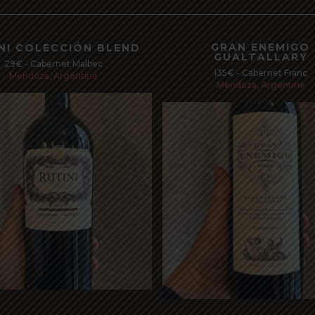
GRAN ENEMIGO
NI COLECCIÓN BLEND
GUALTALLARY
29€ - Cabernet Malbec
135€ - Cabernet Franc
Mendoza, Argentine
Mendoza, Argentine
Read more
Read more