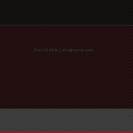
01.47.05.96.61
|
info@carnar.com
€
0,00
ew cart
Checkout