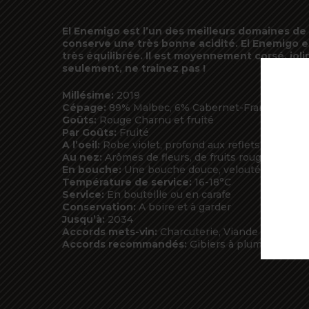
El Enemigo est l’un des meilleurs domaines de
conserve une très bonne acidité. El Enemigo es
très équilibrée. Il est moyennement corsé, jol
seulement, ne trainez pas !
Millésime:
2019
Cépage:
89% Malbec, 6% Cabernet-Franc, 5% Pet
Goûts:
Rouge Charnu et fruité
Par Goûts:
Fruité
A l’oeil:
Robe violet, profond aux reflets rubis.
Au nez:
Arômes de fleurs, de fruits rouges mûrs, n
En bouche:
Une bouche douce, veloutée, charnue,
Température de service:
16-18°C
Service:
En bouteille ou en carafe
Conservation:
A boire et à garder
Jusqu’à:
2034
Accords mets-vin:
Charcuterie, Viande rouge, Vi
Accords recommandés:
Gibiers à plumes, poulet 