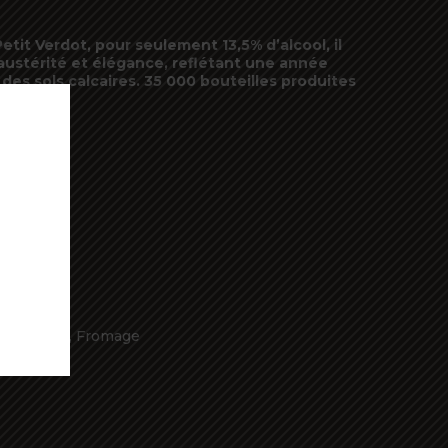
it Verdot, pour seulement 13,5% d’alcool, il
 austérité et élégance, reflétant une année
es sols calcaires. 35 000 bouteilles produites
E PANIER EST VIDE POUR LE
MOMENT.
Commencer mes achats
e du monde, Fromage