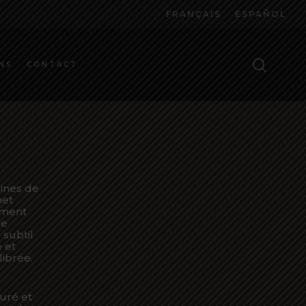
FRANÇAIS
ESPAÑOL
IER
FERME
MON
PANIE
searc
NS
CONTACT
ines de
net
ement
ne
 subtil
 et
librée.
uré et