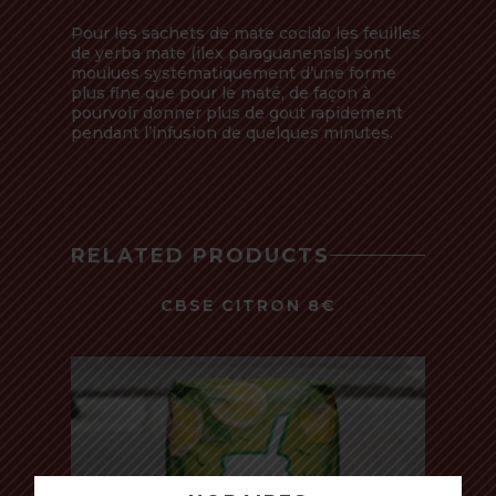
Pour les sachets de mate cocido les feuilles
de yerba mate (ilex paraguanensis) sont
moulues systématiquement d’une forme
plus fine que pour le maté, de façon à
pourvoir donner plus de gout rapidement
pendant l’infusion de quelques minutes.
RELATED PRODUCTS
CBSE CITRON 8€
500 Gr - Argentine