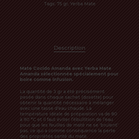
Tags:
75 gr
,
Yerba Mate
Description
Mate Cocido Amanda avec Yerba Mate
Amanda sélectionnée spécialement pour
boire comme infusion.
La quantité de 3 gr a été précisément
pesée dans chaque sachet (dosette) pour
obtenir la quantité nécessaire à mélanger
avec une tasse d’eau chaude. La
température idéale de préparation va de 80
à 90 °C et il faut éviter l’ébullition de l’eau
pour que les feuilles de maté ne se ‘brulent’
pas, ce qui a comme conséquence la perte
des propriétés santé du maté.