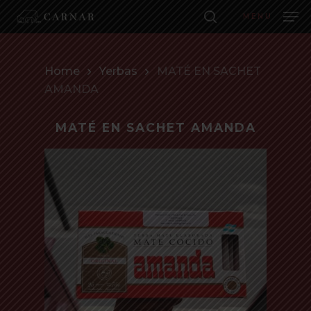
Skip
to
MENU
main
MON PANIER
search
FERME
MON
Close
content
PANIE
Menu
Home
Yerbas
MATÉ EN SACHET
AMANDA
MATÉ EN SACHET AMANDA