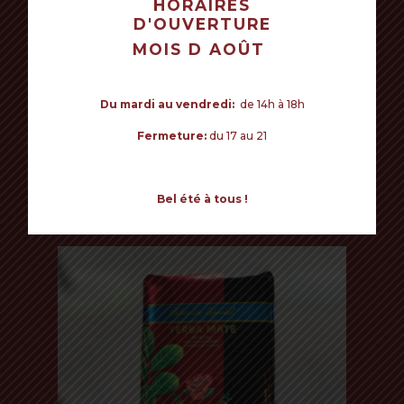
HORAIRES
D'OUVERTURE
VOTRE PANIER EST VIDE POUR LE
MOIS D AOÛT
MOMENT.
Commencer mes achats
Du mardi au vendredi:
de 14h à 18h
Fermeture:
du 17 au 21
Read more
Bel été à tous !
ROSAMONTE SPÉCIAL 8€
500 Gr - Especial