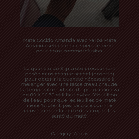
Mate Cocido Amanda avec Yerba Mate
Amanda sélectionnée spécialement
pour boire comme infusion.
La quantité de 3 gr a été précisément
pesée dans chaque sachet (dosette)
pour obtenir la quantité nécessaire à
mélanger avec une tasse d’eau chaude.
La température idéale de préparation va
de 80 à 90 °C et il faut éviter l’ébullition
de l’eau pour que les feuilles de maté
ne se ‘brulent’ pas, ce qui a comme
conséquence la perte des propriétés
santé du maté.
Category:
Yerbas