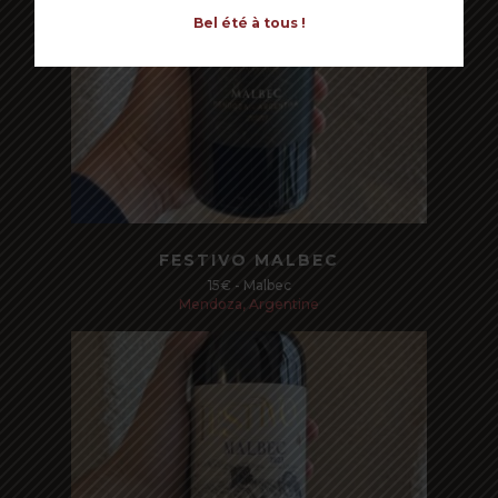
Bel été à tous !
Read more
FESTIVO MALBEC
15€ - Malbec
Mendoza, Argentine