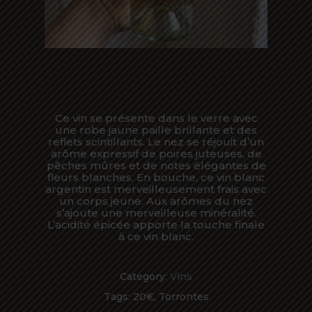
Ce vin se présente dans le verre avec
une robe jaune paille brillante et des
reflets scintillants. Le nez se réjouit d’un
arôme expressif de poires juteuses, de
pêches mûres et de notes élégantes de
fleurs blanches. En bouche, ce vin blanc
argentin est merveilleusement frais avec
un corps jeune. Aux arômes du nez
s’ajoute une merveilleuse minéralité.
L’acidité épicée apporte la touche finale
à ce vin blanc.
Category:
Vins
Tags:
20€
,
Torrontes