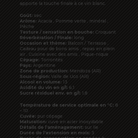
apporte la touche finale à ce vin blanc.
Goût:
sec
Arôme:
Acacia , Pomme verte , minéral ,
Pêche
Texture / sensation en bouche:
Croquant
Réverbération / Finale:
long
Occasion et thème:
Balcon / Terrasse ,
Cadeau pour de bons amis , repas en plein
air , Cuisine avec des amis , Pique-nique
Cépage:
Torrontés
Pays:
Argentine
Zone de production:
Mendoza (AR)
Sous-région:
Valle de Uco (AR)
Alcool en volume:
13
Acidité du vin en g/l:
6,1
Sucre résiduel env. en g/l:
1,8
Température de service optimale en °C:
8
– 10
Cuvée:
pur cépage
Maturation:
cuve en acier inoxydable
Détails de l’aménagement:
sur lie
Durée de l’extension en mois:
3