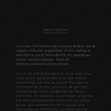
Description
Le Crios Torrontes de Susana Balbo, de la
région viticole argentine d’Uco Valley à
Mendoza, peut être décrit en quelques
mots : monocépage, frais et
délicieusement aromatique.
Ce vin se présente dans le verre avec une
robe jaune paille brillante et des reflets
scintillants. Le nez se réjouit d’un arôme
expressif de poires juteuses, de pêches
mûres et de notes élégantes de fleurs
blanches. En bouche, ce vin blanc argentin
est merveilleusement frais avec un corps
jeune. Aux arômes du nez s’ajoute une
merveilleuse minéralité. L’acidité épicée