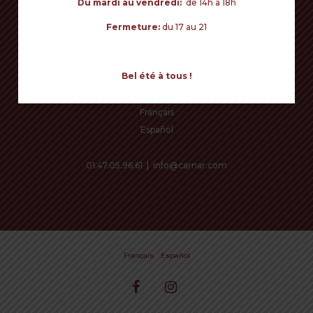
Du mardi au vendredi:
de 14h à 18h
Fermeture:
du 17 au 21
CAMBIAR DE IDIOMA
Bel été à tous !
Français
Español
01.47.05.96.61
|
info@carnar.com
€
0,00
Subtotal:
Français
Español
View cart
Checkout
facebook
instagram