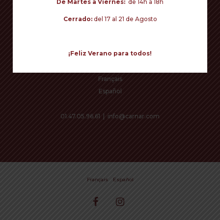
De Martes a Viernes:
de 14h à 18h
Cerrado:
del 17 al 21 de Agosto
CAMBIAR DE IDIOMA
¡Feliz Verano para todos!
Français
Español
01.47.05.96.61
|
info@carnar.com
€
0,00
Subtotal:
Français
Español
View cart
Checkout
facebook
instagram